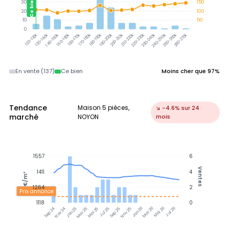
Ce bien
30
150
20
100
10
50
0
130-140k
140-150k
150-160k
160-170k
170-180k
180-190k
190-200k
200-210k
210-220k
220-230k
230-240k
240-250k
250-260k
260-270k
120-130k
En vente (137)
Ce bien
Moins cher que 97%
Tendance
Maison 5 pièces,
↘ -4.6% sur 24
marché
NOYON
mois
1557
6
Ventes
1411
4
€/m²
1264
2
Prix annonce
1118
0
Nov 24
Jan 25
Mar 25
Mai 25
Jul 25
Sep 25
Nov 25
Jan 26
Mar 26
Mai 26
Jul 26
Sep 24