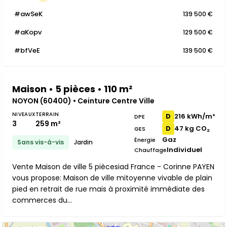
#awSeK
139 500 €
#aKopv
129 500 €
#bfVeE
139 500 €
Maison • 5 pièces • 110 m²
NOYON (60400) • Ceinture Centre Ville
NIVEAUX
TERRAIN
216 kWh/m²
D
DPE
3
259 m²
47 kg CO₂
D
GES
Gaz
Énergie
Sans vis-à-vis
Jardin
Individuel
Chauffage
Vente Maison de ville 5 piècesiad France - Corinne PAYEN
vous propose: Maison de ville mitoyenne vivable de plain
pied en retrait de rue mais à proximité immédiate des
commerces du...