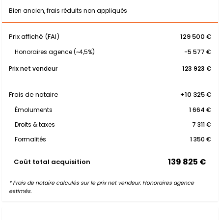
Bien ancien, frais réduits non appliqués
Prix affiché (FAI)
129 500 €
Honoraires agence (~4,5%)
-5 577 €
Prix net vendeur
123 923 €
Frais de notaire
+10 325 €
Émoluments
1 664 €
Droits & taxes
7 311 €
Formalités
1 350 €
139 825 €
Coût total acquisition
* Frais de notaire calculés sur le prix net vendeur. Honoraires agence
estimés.