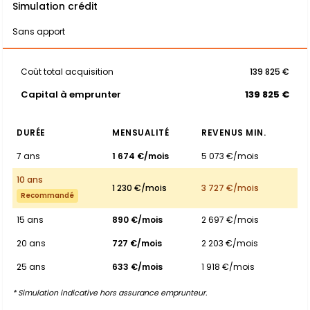
Simulation crédit
Sans apport
Coût total acquisition
139 825 €
Capital à emprunter
139 825 €
DURÉE
MENSUALITÉ
REVENUS MIN.
7 ans
1 674 €/mois
5 073 €/mois
10 ans
1 230 €/mois
3 727 €/mois
Recommandé
15 ans
890 €/mois
2 697 €/mois
20 ans
727 €/mois
2 203 €/mois
25 ans
633 €/mois
1 918 €/mois
* Simulation indicative hors assurance emprunteur.