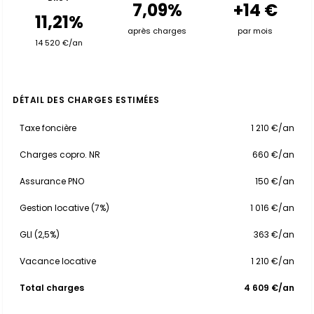
7,09%
+14 €
11,21%
après charges
par mois
14 520 €/an
DÉTAIL DES CHARGES ESTIMÉES
Taxe foncière
1 210 €/an
Charges copro. NR
660 €/an
Assurance PNO
150 €/an
Gestion locative (7%)
1 016 €/an
GLI (2,5%)
363 €/an
Vacance locative
1 210 €/an
Total charges
4 609 €/an