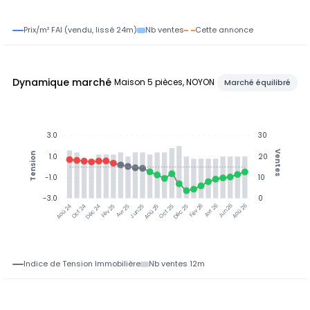
Prix/m² FAI (vendu, lissé 24m)
Nb ventes
Cette annonce
Dynamique marché
Maison 5 pièces, NOYON
Marché équilibré
3.0
30
Ventes
Tension
1.0
20
-1.0
10
-3.0
0
Oct 24
Déc 24
Fév 25
Avr 25
Jun 25
Aoû 25
Oct 25
Déc 25
Fév 26
Avr 26
Jun 26
Aoû 26
Aoû 24
Indice de Tension Immobilière
Nb ventes 12m