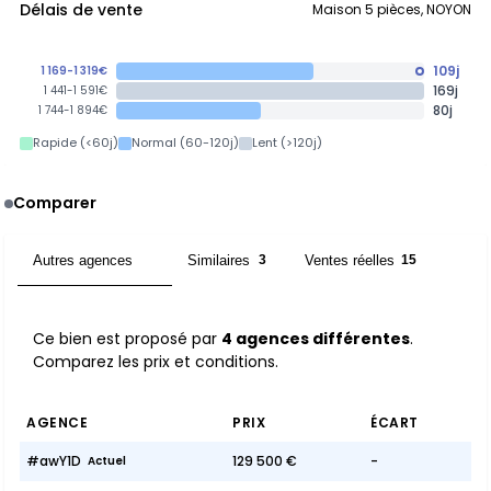
Délais de vente
Maison 5 pièces, NOYON
109j
1 169-1 319€
169j
1 441-1 591€
80j
1 744-1 894€
Rapide (<60j)
Normal (60-120j)
Lent (>120j)
Comparer
Autres agences
Similaires
Ventes réelles
4
3
15
Ce bien est proposé par
4 agences différentes
.
Comparez les prix et conditions.
AGENCE
PRIX
ÉCART
#awY1D
129 500 €
-
Actuel