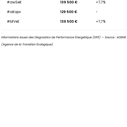
#awSeK
139 500 €
+7,7%
#aKopv
129 500 €
-
#bfVeE
139 500 €
+7,7%
Informations issues des Diagnostics de Performance Énergétique (DPE) — Source : ADEME
(Agence de la Transition Écologique).