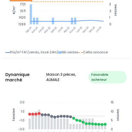
1721
3
Ventes
€/m²
1571
2
1420
1
1269
0
Nov 24
Jan 25
Mar 25
Mai 25
Jul 25
Sep 25
Nov 25
Jan 26
Mar 26
Mai 26
Jul 26
Sep 24
Prix/m² FAI (vendu, lissé 24m)
Nb ventes
Cette annonce
Dynamique
Maison 3 pièces,
Favorable
marché
AUMALE
acheteur
3.0
15
Tension
Ventes
1.0
10
-1.0
5
-3.0
0