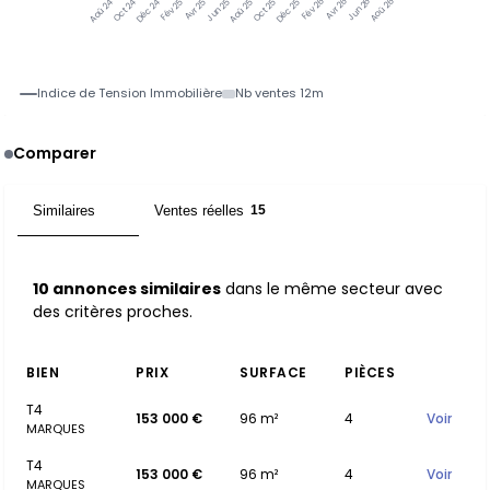
Oct 24
Déc 24
Fév 25
Avr 25
Jun 25
Aoû 25
Oct 25
Déc 25
Fév 26
Avr 26
Jun 26
Aoû 26
Aoû 24
Indice de Tension Immobilière
Nb ventes 12m
Comparer
Similaires
Ventes réelles
10
15
10 annonces similaires
dans le même secteur avec
des critères proches.
BIEN
PRIX
SURFACE
PIÈCES
T4
153 000 €
96 m²
4
Voir
MARQUES
T4
153 000 €
96 m²
4
Voir
MARQUES