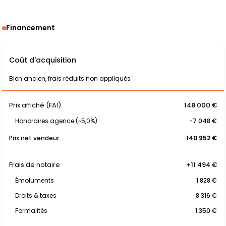
Financement
Coût d'acquisition
Bien ancien, frais réduits non appliqués
Prix affiché (FAI)
148 000 €
Honoraires agence (~5,0%)
-7 048 €
Prix net vendeur
140 952 €
Frais de notaire
+11 494 €
Émoluments
1 828 €
Droits & taxes
8 316 €
Formalités
1 350 €