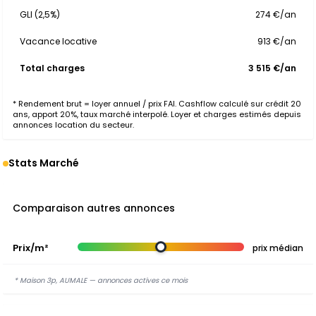
GLI (2,5%)
274 €/an
Vacance locative
913 €/an
Total charges
3 515 €/an
* Rendement brut = loyer annuel / prix FAI. Cashflow calculé sur crédit 20
ans, apport 20%, taux marché interpolé. Loyer et charges estimés depuis
annonces location du secteur.
Stats Marché
Comparaison autres annonces
Prix/m²
prix médian
* Maison 3p, AUMALE — annonces actives ce mois