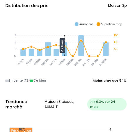
Distribution des prix
Maison 3p
Annonces
Superficie moy.
3
150
Ce bien
2
100
1
50
0
60-80k
80-100k
100-120k
120-140k
140-160k
160-180k
180-200k
200-220k
220-240k
240-260k
40-60k
En vente (13)
Ce bien
Moins cher que 54%
Tendance
Maison 3 pièces,
↗ +0.3% sur 24
marché
AUMALE
mois
1872
4
Prix annonce