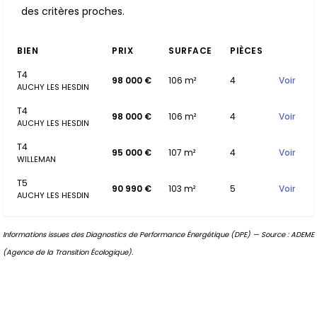
des critères proches.
BIEN
PRIX
SURFACE
PIÈCES
T4
98 000 €
106 m²
4
Voir
AUCHY LES HESDIN
T4
98 000 €
106 m²
4
Voir
AUCHY LES HESDIN
T4
95 000 €
107 m²
4
Voir
WILLEMAN
T5
90 990 €
103 m²
5
Voir
AUCHY LES HESDIN
Informations issues des Diagnostics de Performance Énergétique (DPE) — Source : ADEME
(Agence de la Transition Écologique).