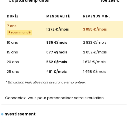
Capital à emprunter
106 258 €
DURÉE
MENSUALITÉ
REVENUS MIN.
7 ans
1 272 €/mois
3 855 €/mois
Recommandé
10 ans
935 €/mois
2 833 €/mois
15 ans
677 €/mois
2 052 €/mois
20 ans
552 €/mois
1 673 €/mois
25 ans
481 €/mois
1 458 €/mois
* Simulation indicative hors assurance emprunteur.
Connectez-vous pour personnaliser votre simulation
Investissement