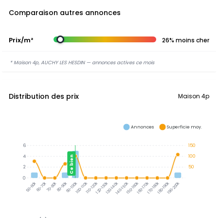
Comparaison autres annonces
Prix/m²
26% moins cher
* Maison 4p, AUCHY LES HESDIN — annonces actives ce mois
Distribution des prix
Maison 4p
Annonces
Superficie moy.
6
150
4
100
Ce bien
2
50
0
60-70k
70-80k
80-90k
90-100k
100-110k
110-120k
120-130k
130-140k
140-150k
150-160k
160-170k
170-180k
180-190k
190-200k
50-60k