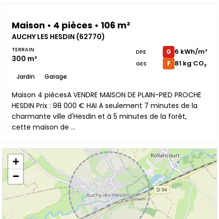
Maison • 4 pièces • 106 m²
AUCHY LES HESDIN (62770)
TERRAIN
6 kWh/m²
G
DPE
300 m²
81 kg CO₂
F
GES
Jardin
Garage
Maison 4 piècesA VENDRE MAISON DE PLAIN-PIED PROCHE
HESDIN Prix : 98 000 € HAI A seulement 7 minutes de la
charmante ville d'Hesdin et à 5 minutes de la forêt,
cette maison de ...
+
−