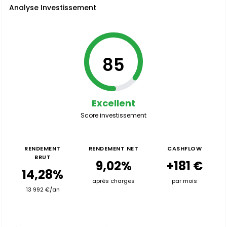
Analyse Investissement
85
Excellent
Score investissement
RENDEMENT
RENDEMENT NET
CASHFLOW
BRUT
9,02%
+181 €
14,28%
après charges
par mois
13 992 €/an