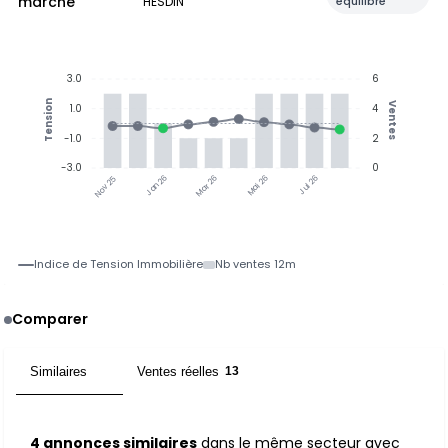
marché
HESDIN
équilibré
3.0
6
Tension
Ventes
1.0
4
-1.0
2
-3.0
0
Jan 26
Jul 26
Mar 26
Mai 26
Nov 25
Indice de Tension Immobilière
Nb ventes 12m
Comparer
Similaires
Ventes réelles
4
13
4 annonces similaires
dans le même secteur avec