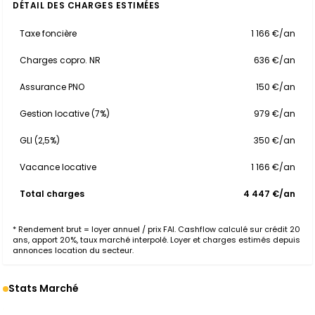
DÉTAIL DES CHARGES ESTIMÉES
Taxe foncière
1 166 €/an
Charges copro. NR
636 €/an
Assurance PNO
150 €/an
Gestion locative (7%)
979 €/an
GLI (2,5%)
350 €/an
Vacance locative
1 166 €/an
Total charges
4 447 €/an
* Rendement brut = loyer annuel / prix FAI. Cashflow calculé sur crédit 20
ans, apport 20%, taux marché interpolé. Loyer et charges estimés depuis
annonces location du secteur.
Stats Marché