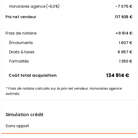
Honoraires agence (~6,0%)
-7 075 €
Prix net vendeur
117 925 €
Frais de notaire
+9 914 €
Émoluments
1 607 €
Droits & taxes
6 957 €
Formalités
1 350 €
134 914 €
Coût total acquisition
* Frais de notaire calculés sur le prix net vendeur. Honoraires agence
estimés.
Simulation crédit
Sans apport