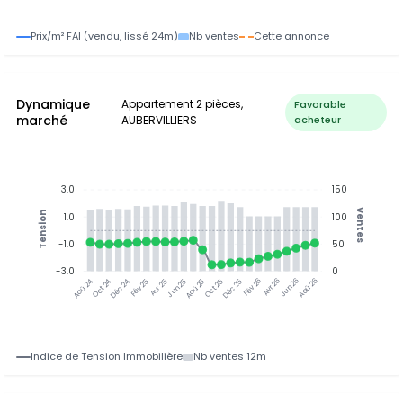
Prix/m² FAI (vendu, lissé 24m)
Nb ventes
Cette annonce
Dynamique
Appartement 2 pièces,
Favorable
marché
AUBERVILLIERS
acheteur
3.0
150
Ventes
Tension
1.0
100
-1.0
50
-3.0
0
Oct 24
Déc 24
Fév 25
Avr 25
Jun 25
Aoû 25
Oct 25
Déc 25
Avr 26
Jun 26
Aoû 26
Aoû 24
Fév 26
Indice de Tension Immobilière
Nb ventes 12m