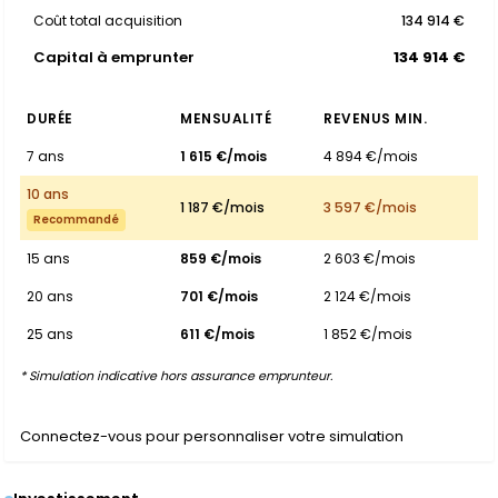
Coût total acquisition
134 914 €
Capital à emprunter
134 914 €
DURÉE
MENSUALITÉ
REVENUS MIN.
7 ans
1 615 €/mois
4 894 €/mois
10 ans
1 187 €/mois
3 597 €/mois
Recommandé
15 ans
859 €/mois
2 603 €/mois
20 ans
701 €/mois
2 124 €/mois
25 ans
611 €/mois
1 852 €/mois
* Simulation indicative hors assurance emprunteur.
Connectez-vous pour personnaliser votre simulation