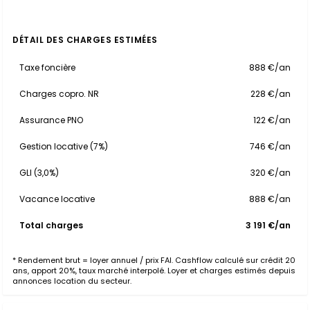
DÉTAIL DES CHARGES ESTIMÉES
Taxe foncière
888 €/an
Charges copro. NR
228 €/an
Assurance PNO
122 €/an
Gestion locative (7%)
746 €/an
GLI (3,0%)
320 €/an
Vacance locative
888 €/an
Total charges
3 191 €/an
* Rendement brut = loyer annuel / prix FAI. Cashflow calculé sur crédit 20
ans, apport 20%, taux marché interpolé. Loyer et charges estimés depuis
annonces location du secteur.