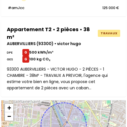
#amJcc
125 000 €
Appartement T2 • 2 pièces • 38
TRAVAUX
m²
AUBERVILLIERS (93300) • victor hugo
500 kWh/m²
G
DPE
100 kg CO₂
G
GES
93300 AUBERVILLIERS - VICTOR HUGO - 2 PIÈCES - 1
CHAMBRE - 38M² - TRAVAUX A PREVOIR, l'agence qui
estime votre bien en ligne, vous propose cet
appartement de 2 pièces avec un caban...
+
−