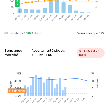
Ce bien
200
40
100
20
0
300-320k
320-340k
340-360k
140-160k
160-180k
180-200k
200-220k
220-240k
240-260k
260-280k
280-300k
120-140k
En vente (1227)
Ce bien
Moins cher que 97%
Tendance
Appartement 2 pièces,
↘ -5.3% sur 24
marché
AUBERVILLIERS
mois
4571
15
Ventes
4089
10
€/m²
3607
5
Prix annonce
3125
0
Nov 24
Jan 25
Mar 25
Mai 25
Jul 25
Sep 25
Nov 25
Jan 26
Mar 26
Mai 26
Jul 26
Sep 24