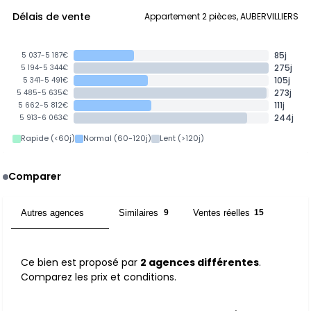
Délais de vente
Appartement 2 pièces, AUBERVILLIERS
85j
5 037-5 187€
275j
5 194-5 344€
105j
5 341-5 491€
273j
5 485-5 635€
111j
5 662-5 812€
244j
5 913-6 063€
Rapide (<60j)
Normal (60-120j)
Lent (>120j)
Comparer
Autres agences
Similaires
Ventes réelles
2
9
15
Ce bien est proposé par
2 agences différentes
.
Comparez les prix et conditions.