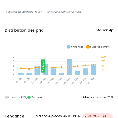
* Maison 4p, ARTHON EN RETZ — annonces actives ce mois
Distribution des prix
Maison 4p
Annonces
Superficie moy.
8
200
6
150
Ce bien
4
100
2
50
0
300-320k
320-340k
340-360k
180-200k
200-220k
220-240k
240-260k
260-280k
280-300k
160-180k
En vente (33)
Ce bien
Moins cher que 70%
Tendance
Maison 4 pièces, ARTHON EN
↘ -6.7% sur 24