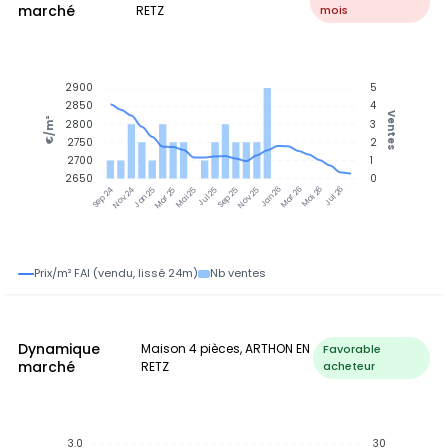
marché
RETZ
mois
2900
5
2850
4
Ventes
€/m²
2800
3
2750
2
2700
1
2650
0
Nov 24
Jan 25
Mar 25
Mai 25
Jul 25
Sep 25
Nov 25
Jan 26
Mar 26
Mai 26
Jul 26
Sep 24
Prix/m² FAI (vendu, lissé 24m)
Nb ventes
Dynamique
Maison 4 pièces, ARTHON EN
Favorable
marché
RETZ
acheteur
3.0
30