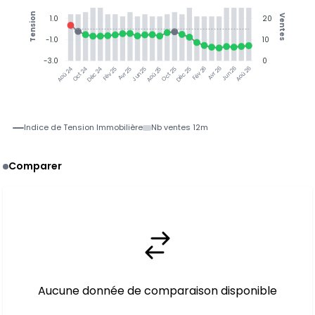
Tension
Ventes
1.0
20
-1.0
10
-3.0
0
Oct 24
Déc 24
Fév 25
Avr 25
Jun 25
Aoû 25
Oct 25
Déc 25
Fév 26
Avr 26
Jun 26
Aoû 26
Aoû 24
Indice de Tension Immobilière
Nb ventes 12m
Comparer
Aucune donnée de comparaison disponible