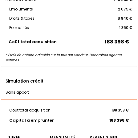
Émoluments
2 075 €
Droits & taxes
9 840 €
Formalités
1 350 €
188 398 €
Coût total acquisition
* Frais de notaire calculés sur le prix net vendeur. Honoraires agence
estimés.
Simulation crédit
Sans apport
Coût total acquisition
188 398 €
Capital à emprunter
188 398 €
DURÉE
MENSUALITÉ
REVENUS MIN.