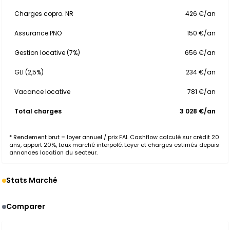
Charges copro. NR
426 €/an
Assurance PNO
150 €/an
Gestion locative (7%)
656 €/an
GLI (2,5%)
234 €/an
Vacance locative
781 €/an
Total charges
3 028 €/an
* Rendement brut = loyer annuel / prix FAI. Cashflow calculé sur crédit 20
ans, apport 20%, taux marché interpolé. Loyer et charges estimés depuis
annonces location du secteur.
Stats Marché
Comparer