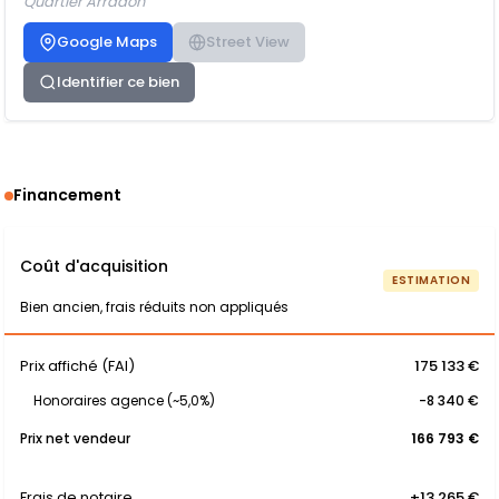
Quartier Arradon
Google Maps
Street View
Identifier ce bien
Financement
Coût d'acquisition
ESTIMATION
Bien ancien, frais réduits non appliqués
Prix affiché (FAI)
175 133 €
Honoraires agence (~5,0%)
-8 340 €
Prix net vendeur
166 793 €
Frais de notaire
+13 265 €