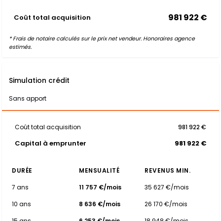
981 922 €
Coût total acquisition
* Frais de notaire calculés sur le prix net vendeur. Honoraires agence
estimés.
Simulation crédit
Sans apport
Coût total acquisition
981 922 €
Capital à emprunter
981 922 €
DURÉE
MENSUALITÉ
REVENUS MIN.
7 ans
11 757 €/mois
35 627 €/mois
10 ans
8 636 €/mois
26 170 €/mois
15 ans
6 253 €/mois
18 948 €/mois