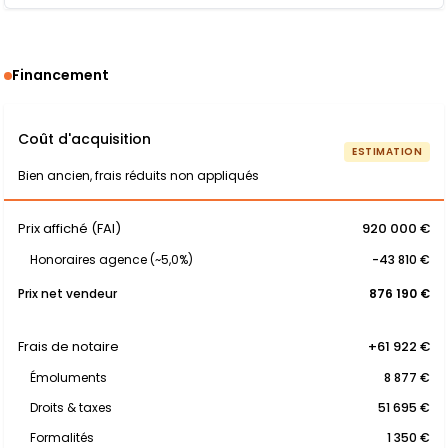
Financement
Coût d'acquisition
ESTIMATION
Bien ancien, frais réduits non appliqués
Prix affiché (FAI)
920 000 €
Honoraires agence (~5,0%)
-43 810 €
Prix net vendeur
876 190 €
Frais de notaire
+61 922 €
Émoluments
8 877 €
Droits & taxes
51 695 €
Formalités
1 350 €