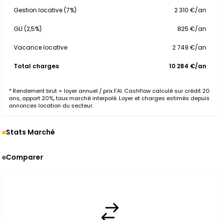
Gestion locative (7%)
2 310 €/an
GLI (2,5%)
825 €/an
Vacance locative
2 749 €/an
Total charges
10 284 €/an
* Rendement brut = loyer annuel / prix FAI. Cashflow calculé sur crédit 20
ans, apport 20%, taux marché interpolé. Loyer et charges estimés depuis
annonces location du secteur.
Stats Marché
Comparer