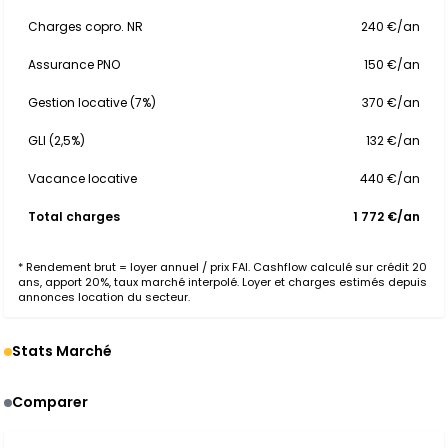
Charges copro. NR
240 €/an
Assurance PNO
150 €/an
Gestion locative (7%)
370 €/an
GLI (2,5%)
132 €/an
Vacance locative
440 €/an
Total charges
1 772 €/an
* Rendement brut = loyer annuel / prix FAI. Cashflow calculé sur crédit 20
ans, apport 20%, taux marché interpolé. Loyer et charges estimés depuis
annonces location du secteur.
Stats Marché
Comparer