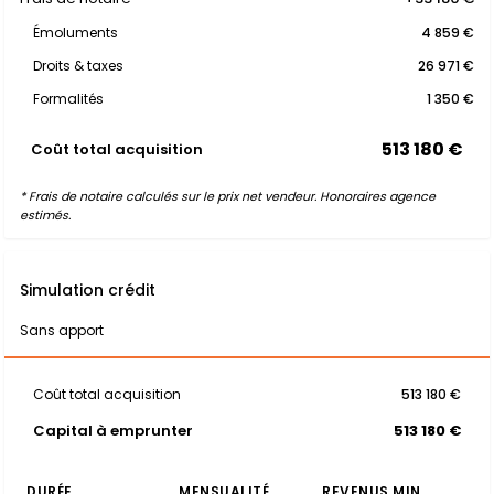
Émoluments
4 859 €
Droits & taxes
26 971 €
Formalités
1 350 €
513 180 €
Coût total acquisition
* Frais de notaire calculés sur le prix net vendeur. Honoraires agence
estimés.
Simulation crédit
Sans apport
Coût total acquisition
513 180 €
Capital à emprunter
513 180 €
DURÉE
MENSUALITÉ
REVENUS MIN.