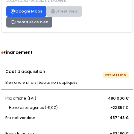
Localisation en cours d'analyse
Google Maps
Street View
Identifier ce bien
Financement
Coût d'acquisition
ESTIMATION
Bien ancien, frais réduits non appliqués
Prix affiché (FAI)
480 000 €
Honoraires agence (~5,0%)
-22 857 €
Prix net vendeur
457 143 €
Frais de notaire
+33 180 €