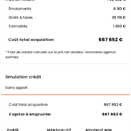
Émoluments
6 183 €
Droits & taxes
35 119 €
Formalités
1 350 €
667 652 €
Coût total acquisition
* Frais de notaire calculés sur le prix net vendeur. Honoraires agence
estimés.
Simulation crédit
Sans apport
Coût total acquisition
667 652 €
Capital à emprunter
667 652 €
DURÉE
MENSUALITÉ
REVENUS MIN.