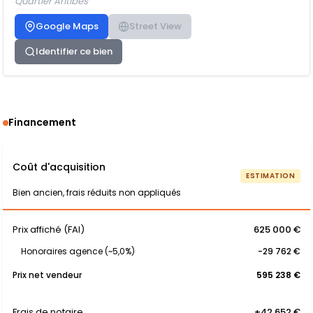
Quartier Antibes
Google Maps
Street View
Identifier ce bien
Financement
Coût d'acquisition
ESTIMATION
Bien ancien, frais réduits non appliqués
Prix affiché (FAI)
625 000 €
Honoraires agence (~5,0%)
-29 762 €
Prix net vendeur
595 238 €
Frais de notaire
+42 652 €