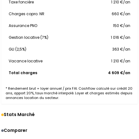
Taxe foncière
1 210 €/an
Charges copro. NR
660 €/an
Assurance PNO
150 €/an
Gestion locative (7%)
1 016 €/an
GLI (2,5%)
363 €/an
Vacance locative
1 210 €/an
Total charges
4 609 €/an
* Rendement brut = loyer annuel / prix FAI. Cashflow calculé sur crédit 20
ans, apport 20%, taux marché interpolé. Loyer et charges estimés depuis
annonces location du secteur.
Stats Marché
Comparer