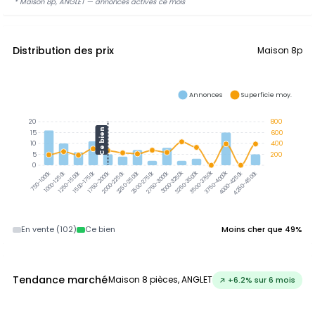
* Maison 8p, ANGLET — annonces actives ce mois
Distribution des prix
Maison 8p
Annonces
Superficie moy.
20
800
Ce bien
15
600
10
400
5
200
0
3000-3250k
3250-3500k
3500-3750k
3750-4000k
1000-1250k
1250-1500k
1500-1750k
1750-2000k
2000-2250k
2250-2500k
2500-2750k
2750-3000k
4000-4250k
4250-4500k
750-1000k
En vente (102)
Ce bien
Moins cher que 49%
Tendance marché
Maison 8 pièces, ANGLET
↗ +6.2% sur 6 mois