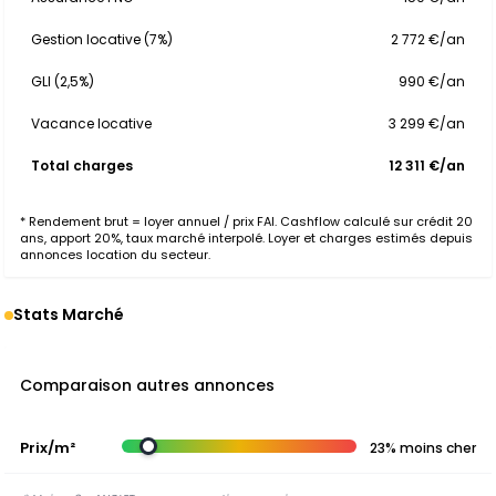
Gestion locative (7%)
2 772 €/an
GLI (2,5%)
990 €/an
Vacance locative
3 299 €/an
Total charges
12 311 €/an
* Rendement brut = loyer annuel / prix FAI. Cashflow calculé sur crédit 20
ans, apport 20%, taux marché interpolé. Loyer et charges estimés depuis
annonces location du secteur.
Stats Marché
Comparaison autres annonces
Prix/m²
23% moins cher