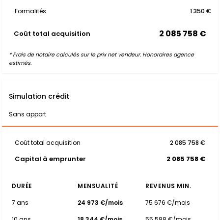
Formalités
1 350 €
2 085 758 €
Coût total acquisition
* Frais de notaire calculés sur le prix net vendeur. Honoraires agence
estimés.
Simulation crédit
Sans apport
Coût total acquisition
2 085 758 €
Capital à emprunter
2 085 758 €
DURÉE
MENSUALITÉ
REVENUS MIN.
7 ans
24 973 €/mois
75 676 €/mois
10 ans
18 344 €/mois
55 588 €/mois