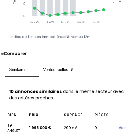
-1.0
1
-3.0
0
Nov 25
Jan 26
Mar 26
Mai 26
Jul 26
Indice de Tension Immobilière
Nb ventes 12m
Comparer
Similaires
Ventes réelles
10
8
10 annonces similaires
dans le même secteur avec
des critères proches.
BIEN
PRIX
SURFACE
PIÈCES
T9
1 995 000 €
290 m²
9
Voir
ANGLET