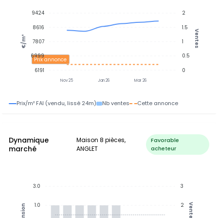
9424
2
8616
1.5
Ventes
€/m²
7807
1
6999
0.5
Prix annonce
6191
0
Nov 25
Jan 26
Mar 26
Prix/m² FAI (vendu, lissé 24m)
Nb ventes
Cette annonce
Dynamique
Maison 8 pièces,
Favorable
marché
ANGLET
acheteur
3.0
3
1.0
2
Ventes
Tension