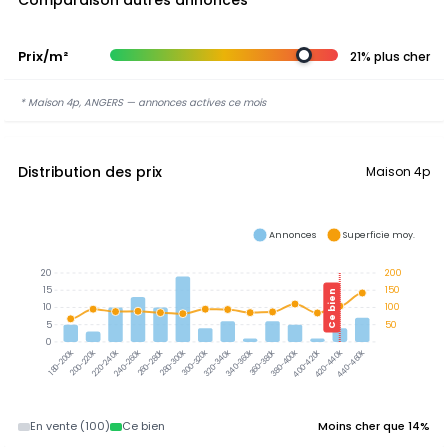
Comparaison autres annonces
Prix/m²
21% plus cher
* Maison 4p, ANGERS — annonces actives ce mois
Distribution des prix
Maison 4p
Annonces
Superficie moy.
20
200
15
150
Ce bien
10
100
5
50
0
300-320k
320-340k
340-360k
360-380k
380-400k
200-220k
220-240k
240-260k
260-280k
280-300k
400-420k
420-440k
440-460k
180-200k
En vente (100)
Ce bien
Moins cher que 14%