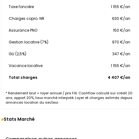
Taxe foncière
1 155 €/an
Charges copro. NR
630 €/an
Assurance PNO
150 €/an
Gestion locative (7%)
970 €/an
GLI (2,5%)
347 €/an
Vacance locative
1 155 €/an
Total charges
4 407 €/an
* Rendement brut = loyer annuel / prix FAI. Cashflow calculé sur crédit 20
ans, apport 20%, taux marché interpolé. Loyer et charges estimés depuis
annonces location du secteur.
Stats Marché