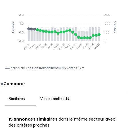
3.0
300
Tension
Ventes
1.0
200
-1.0
100
-3.0
0
Oct 24
Déc 24
Fév 25
Avr 25
Jun 25
Aoû 25
Oct 25
Déc 25
Fév 26
Avr 26
Jun 26
Aoû 26
Aoû 24
Indice de Tension Immobilière
Nb ventes 12m
Comparer
Similaires
Ventes réelles
15
15
15 annonces similaires
dans le même secteur avec
des critères proches.