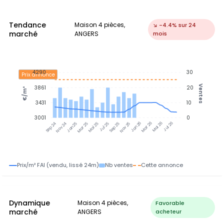
Tendance
Maison 4 pièces,
↘ -4.4% sur 24
marché
ANGERS
mois
4290
30
Prix annonce
Ventes
3861
20
€/m²
3431
10
3001
0
Nov 24
Jan 25
Mar 25
Mai 25
Jul 25
Sep 25
Nov 25
Jan 26
Mar 26
Mai 26
Jul 26
Sep 24
Prix/m² FAI (vendu, lissé 24m)
Nb ventes
Cette annonce
Dynamique
Maison 4 pièces,
Favorable
marché
ANGERS
acheteur