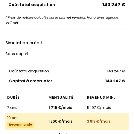
143 247 €
Coût total acquisition
* Frais de notaire calculés sur le prix net vendeur. Honoraires agence
estimés.
Simulation crédit
Sans apport
Coût total acquisition
143 247 €
Capital à emprunter
143 247 €
DURÉE
MENSUALITÉ
REVENUS MIN.
7 ans
1 715 €/mois
5 197 €/mois
10 ans
1 260 €/mois
3 818 €/mois
Recommandé