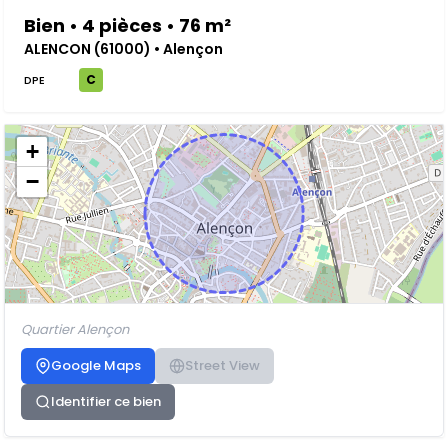
Bien • 4 pièces • 76 m²
ALENCON (61000) • Alençon
C
DPE
+
−
Quartier Alençon
Google Maps
Street View
Identifier ce bien