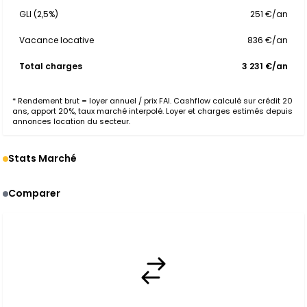
GLI (2,5%)
251 €/an
Vacance locative
836 €/an
Total charges
3 231 €/an
* Rendement brut = loyer annuel / prix FAI. Cashflow calculé sur crédit 20
ans, apport 20%, taux marché interpolé. Loyer et charges estimés depuis
annonces location du secteur.
Stats Marché
Comparer