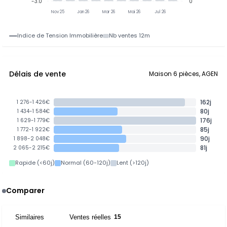
-3.0
0
Nov 25
Jan 26
Mar 26
Mai 26
Jul 26
Indice de Tension Immobilière
Nb ventes 12m
Délais de vente
Maison 6 pièces, AGEN
162j
1 276-1 426€
80j
1 434-1 584€
176j
1 629-1 779€
85j
1 772-1 922€
90j
1 898-2 048€
81j
2 065-2 215€
Rapide (<60j)
Normal (60-120j)
Lent (>120j)
Comparer
Similaires
Ventes réelles
1
15