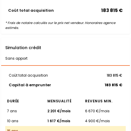
183 815 €
Coût total acquisition
* Frais de notaire calculés sur le prix net vendeur. Honoraires agence
estimés.
Simulation crédit
Sans apport
Coût total acquisition
183 815 €
Capital à emprunter
183 815 €
DURÉE
MENSUALITÉ
REVENUS MIN.
7 ans
2 201 €/mois
6 670 €/mois
10 ans
1 617 €/mois
4 900 €/mois
15 ans