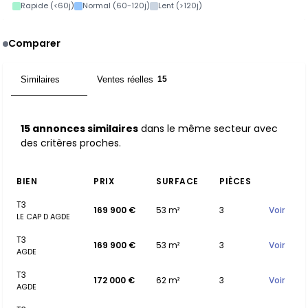
Rapide (<60j)
Normal (60-120j)
Lent (>120j)
Comparer
Similaires
Ventes réelles
15
15
15 annonces similaires
dans le même secteur avec
des critères proches.
BIEN
PRIX
SURFACE
PIÈCES
T3
169 900 €
53 m²
3
Voir
LE CAP D AGDE
T3
169 900 €
53 m²
3
Voir
AGDE
T3
172 000 €
62 m²
3
Voir
AGDE