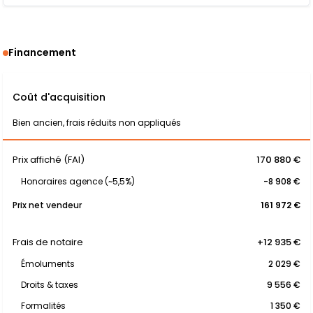
Financement
Coût d'acquisition
Bien ancien, frais réduits non appliqués
Prix affiché (FAI)
170 880 €
Honoraires agence (~5,5%)
-8 908 €
Prix net vendeur
161 972 €
Frais de notaire
+12 935 €
Émoluments
2 029 €
Droits & taxes
9 556 €
Formalités
1 350 €