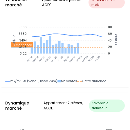
marché
AGDE
mois
3866
80
3680
60
Ventes
€/m²
3494
40
Prix annonce
3308
20
3122
0
Nov 24
Jan 25
Mar 25
Mai 25
Jul 25
Sep 25
Nov 25
Jan 26
Mar 26
Mai 26
Jul 26
Sep 24
Prix/m² FAI (vendu, lissé 24m)
Nb ventes
Cette annonce
Dynamique
Appartement 2 pièces,
Favorable
marché
AGDE
acheteur