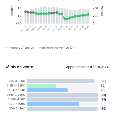
3.0
600
Tension
Ventes
1.0
400
-1.0
200
-3.0
0
Oct 24
Déc 24
Fév 25
Avr 25
Aoû 25
Oct 25
Déc 25
Fév 26
Jun 26
Aoû 26
Aoû 24
Jun 25
Avr 26
Indice de Tension Immobilière
Nb ventes 12m
Délais de vente
Appartement 2 pièces, AGDE
130j
3 376-3 526€
57j
3 515-3 665€
79j
3 654-3 804€
138j
3 845-3 995€
138j
3 966-4 116€
101j
4 120-4 270€
136j
4 276-4 426€