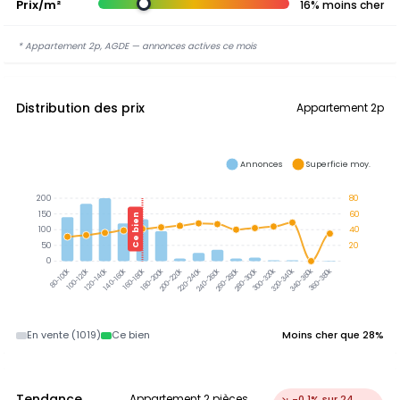
Prix/m²
16% moins cher
* Appartement 2p, AGDE — annonces actives ce mois
Distribution des prix
Appartement 2p
Annonces
Superficie moy.
200
80
150
60
Ce bien
100
40
50
20
0
300-320k
320-340k
340-360k
360-380k
100-120k
120-140k
140-160k
160-180k
180-200k
200-220k
220-240k
240-260k
260-280k
280-300k
80-100k
En vente (1019)
Ce bien
Moins cher que 28%
Tendance
Appartement 2 pièces,
↘ -0.1% sur 24