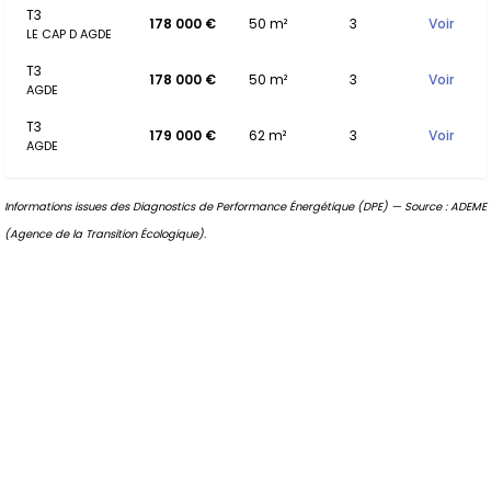
T3
178 000 €
50 m²
3
Voir
LE CAP D AGDE
T3
178 000 €
50 m²
3
Voir
AGDE
T3
179 000 €
62 m²
3
Voir
AGDE
Informations issues des Diagnostics de Performance Énergétique (DPE) — Source : ADEME
(Agence de la Transition Écologique).