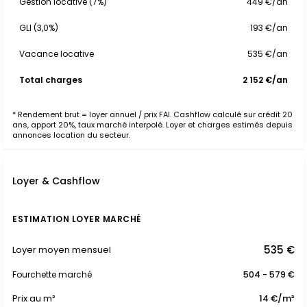
Gestion locative (7%)
449 €/an
GLI (3,0%)
193 €/an
Vacance locative
535 €/an
Total charges
2 152 €/an
* Rendement brut = loyer annuel / prix FAI. Cashflow calculé sur crédit 20
ans, apport 20%, taux marché interpolé. Loyer et charges estimés depuis
annonces location du secteur.
Loyer & Cashflow
ESTIMATION LOYER MARCHÉ
535 €
Loyer moyen mensuel
Fourchette marché
504 - 579 €
Prix au m²
14 €/m²