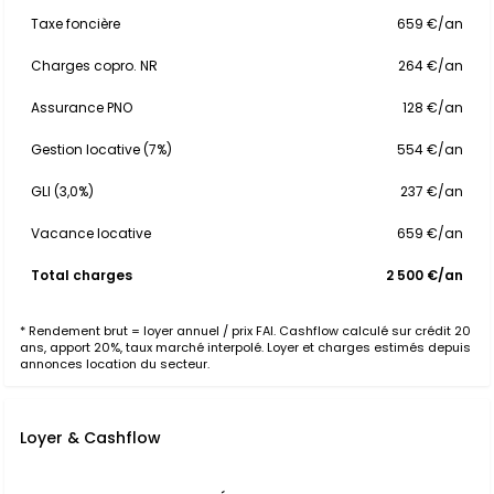
Taxe foncière
659 €/an
Charges copro. NR
264 €/an
Assurance PNO
128 €/an
Gestion locative (7%)
554 €/an
GLI (3,0%)
237 €/an
Vacance locative
659 €/an
Total charges
2 500 €/an
* Rendement brut = loyer annuel / prix FAI. Cashflow calculé sur crédit 20
ans, apport 20%, taux marché interpolé. Loyer et charges estimés depuis
annonces location du secteur.
Loyer & Cashflow