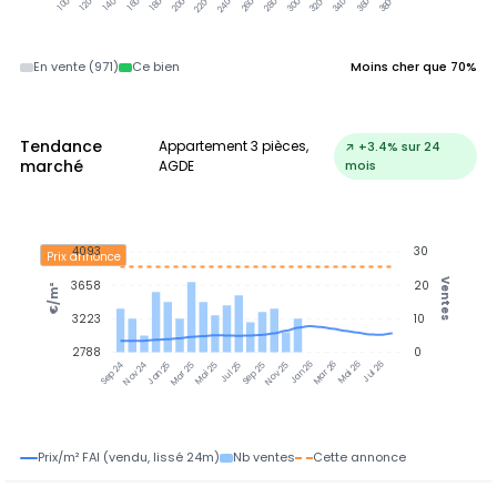
En vente (971)
Ce bien
Moins cher que 70%
Tendance
Appartement 3 pièces,
↗ +3.4% sur 24
marché
AGDE
mois
4093
30
Prix annonce
Ventes
3658
20
€/m²
3223
10
2788
0
Nov 24
Jan 25
Mar 25
Mai 25
Jul 25
Sep 25
Nov 25
Jan 26
Mar 26
Mai 26
Jul 26
Sep 24
Prix/m² FAI (vendu, lissé 24m)
Nb ventes
Cette annonce