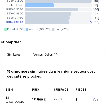
208j
3 060-3 210€
90j
3 191-3 341€
166j
3 379-3 529€
144j
3 510-3 660€
140j
3 628-3 778€
138j
3 814-3 964€
Rapide (<60j)
Normal (60-120j)
Lent (>120j)
Comparer
Similaires
Ventes réelles
15
15
15 annonces similaires
dans le même secteur avec
des critères proches.
BIEN
PRIX
SURFACE
PIÈCES
T3
171 500 €
44 m²
3
Voir
LE CAP D AGDE