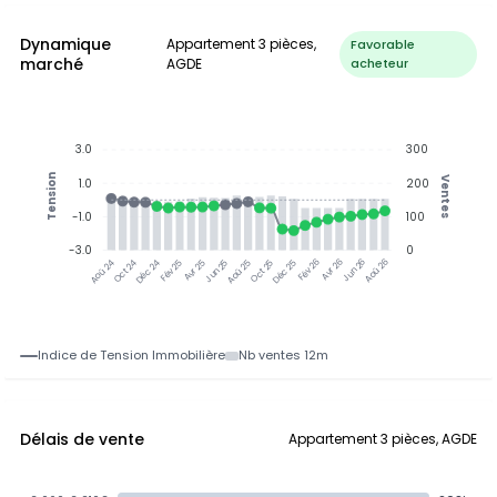
Dynamique
Appartement 3 pièces,
Favorable
marché
AGDE
acheteur
3.0
300
Tension
Ventes
1.0
200
-1.0
100
-3.0
0
Oct 24
Déc 24
Fév 25
Avr 25
Jun 25
Aoû 25
Oct 25
Déc 25
Fév 26
Avr 26
Jun 26
Aoû 26
Aoû 24
Indice de Tension Immobilière
Nb ventes 12m
Délais de vente
Appartement 3 pièces, AGDE