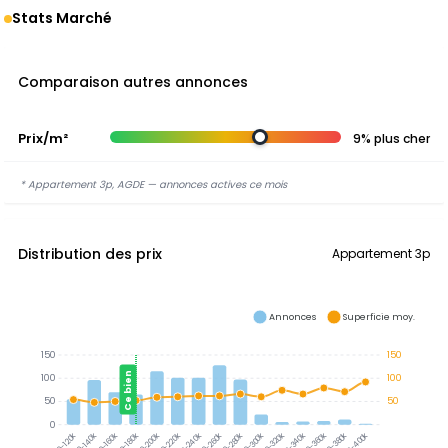
Stats Marché
Comparaison autres annonces
Prix/m²
9% plus cher
* Appartement 3p, AGDE — annonces actives ce mois
Distribution des prix
Appartement 3p
Annonces
Superficie moy.
150
150
Ce bien
100
100
50
50
0
300-320k
320-340k
340-360k
360-380k
380-400k
120-140k
140-160k
160-180k
180-200k
200-220k
220-240k
240-260k
260-280k
280-300k
100-120k