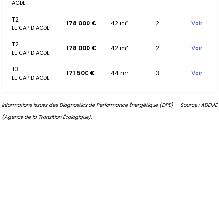
AGDE
T2
178 000 €
42 m²
2
Voir
LE CAP D AGDE
T2
178 000 €
42 m²
2
Voir
LE CAP D AGDE
T3
171 500 €
44 m²
3
Voir
LE CAP D AGDE
Informations issues des Diagnostics de Performance Énergétique (DPE) — Source : ADEME
(Agence de la Transition Écologique).