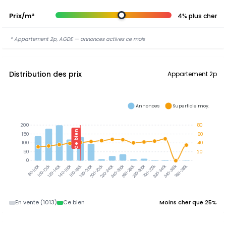
Prix/m²
4% plus cher
* Appartement 2p, AGDE — annonces actives ce mois
Distribution des prix
Appartement 2p
Annonces
Superficie moy.
200
80
Ce bien
150
60
100
40
50
20
0
300-320k
320-340k
340-360k
360-380k
100-120k
120-140k
140-160k
160-180k
180-200k
200-220k
220-240k
240-260k
260-280k
280-300k
80-100k
En vente (1013)
Ce bien
Moins cher que 25%