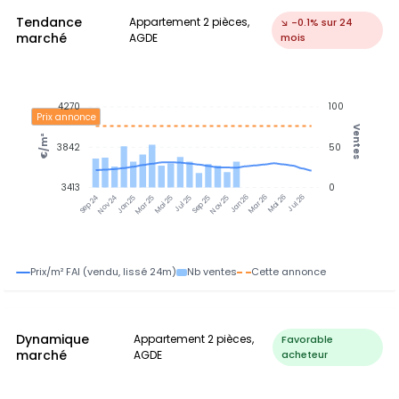
Tendance
Appartement 2 pièces,
↘ -0.1% sur 24
marché
AGDE
mois
4270
100
Prix annonce
Ventes
€/m²
3842
50
3413
0
Nov 24
Jan 25
Mar 25
Mai 25
Jul 25
Sep 25
Nov 25
Jan 26
Mar 26
Mai 26
Jul 26
Sep 24
Prix/m² FAI (vendu, lissé 24m)
Nb ventes
Cette annonce
Dynamique
Appartement 2 pièces,
Favorable
marché
AGDE
acheteur