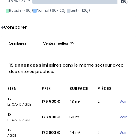
136j
4 276-4 426€
Rapide (<60j)
Normal (60-120j)
Lent (>120j)
Comparer
Similaires
Ventes réelles
15
15
15 annonces similaires
dans le même secteur avec
des critères proches.
BIEN
PRIX
SURFACE
PIÈCES
T2
175 500 €
43 m²
2
Voir
LE CAP D AGDE
T3
176 900 €
50 m²
3
Voir
LE CAP D AGDE
T2
172 000 €
44 m²
2
Voir
AGDE