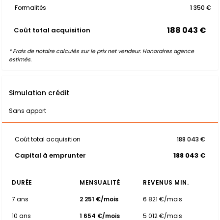
Formalités
1 350 €
188 043 €
Coût total acquisition
* Frais de notaire calculés sur le prix net vendeur. Honoraires agence
estimés.
Simulation crédit
Sans apport
Coût total acquisition
188 043 €
Capital à emprunter
188 043 €
DURÉE
MENSUALITÉ
REVENUS MIN.
7 ans
2 251 €/mois
6 821 €/mois
10 ans
1 654 €/mois
5 012 €/mois