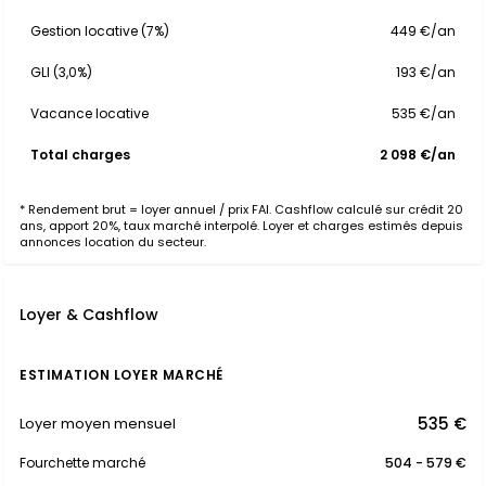
Gestion locative (7%)
449 €/an
GLI (3,0%)
193 €/an
Vacance locative
535 €/an
Total charges
2 098 €/an
* Rendement brut = loyer annuel / prix FAI. Cashflow calculé sur crédit 20
ans, apport 20%, taux marché interpolé. Loyer et charges estimés depuis
annonces location du secteur.
Loyer & Cashflow
ESTIMATION LOYER MARCHÉ
535 €
Loyer moyen mensuel
Fourchette marché
504 - 579 €