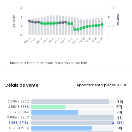
3.0
600
Ventes
Tension
1.0
400
-1.0
200
-3.0
0
Oct 24
Déc 24
Fév 25
Avr 25
Aoû 25
Oct 25
Déc 25
Fév 26
Jun 26
Aoû 26
Aoû 24
Jun 25
Avr 26
Indice de Tension Immobilière
Nb ventes 12m
Délais de vente
Appartement 2 pièces, AGDE
130j
3 376-3 526€
57j
3 515-3 665€
79j
3 654-3 804€
138j
3 845-3 995€
138j
3 966-4 116€
101j
4 120-4 270€