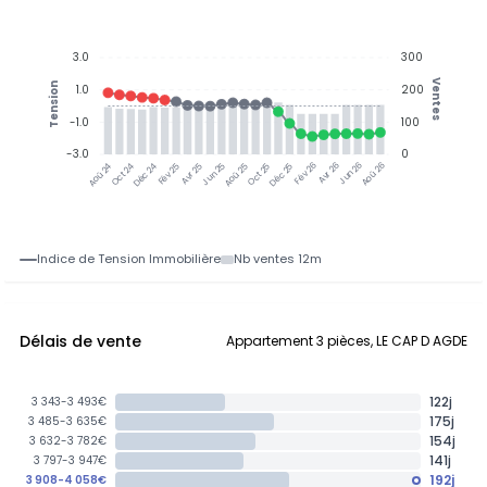
3.0
300
Ventes
Tension
1.0
200
-1.0
100
-3.0
0
Jun 25
Jun 26
Oct 24
Déc 24
Fév 25
Avr 25
Aoû 25
Oct 25
Déc 25
Fév 26
Avr 26
Aoû 26
Aoû 24
Indice de Tension Immobilière
Nb ventes 12m
Délais de vente
Appartement 3 pièces, LE CAP D AGDE
122j
3 343-3 493€
175j
3 485-3 635€
154j
3 632-3 782€
141j
3 797-3 947€
192j
3 908-4 058€