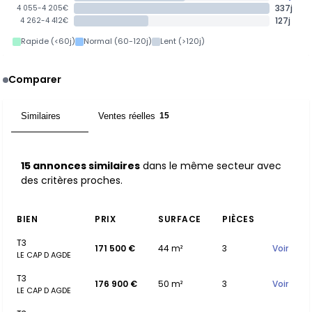
337j
4 055-4 205€
127j
4 262-4 412€
Rapide (<60j)
Normal (60-120j)
Lent (>120j)
Comparer
Similaires
Ventes réelles
15
15
15 annonces similaires
dans le même secteur avec
des critères proches.
BIEN
PRIX
SURFACE
PIÈCES
T3
171 500 €
44 m²
3
Voir
LE CAP D AGDE
T3
176 900 €
50 m²
3
Voir
LE CAP D AGDE