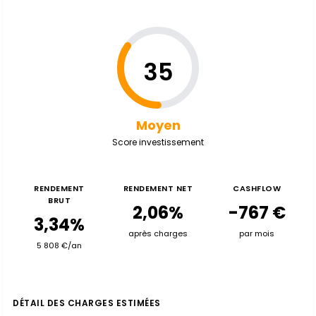
35
Moyen
Score investissement
RENDEMENT
RENDEMENT NET
CASHFLOW
BRUT
2,06%
-767 €
3,34%
après charges
par mois
5 808 €/an
DÉTAIL DES CHARGES ESTIMÉES