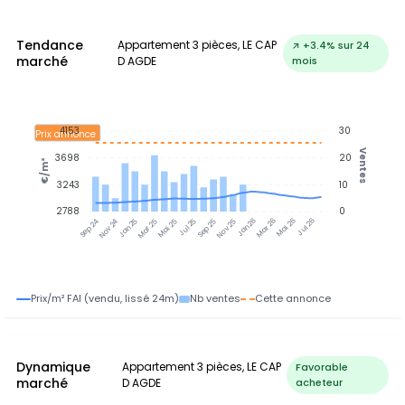
Tendance
Appartement 3 pièces, LE CAP
↗ +3.4% sur 24
marché
D AGDE
mois
4153
30
Prix annonce
Ventes
3698
20
€/m²
3243
10
2788
0
Jan 25
Jul 25
Jan 26
Jul 26
Nov 24
Mar 25
Mai 25
Sep 25
Nov 25
Mar 26
Mai 26
Sep 24
Prix/m² FAI (vendu, lissé 24m)
Nb ventes
Cette annonce
Dynamique
Appartement 3 pièces, LE CAP
Favorable
marché
D AGDE
acheteur