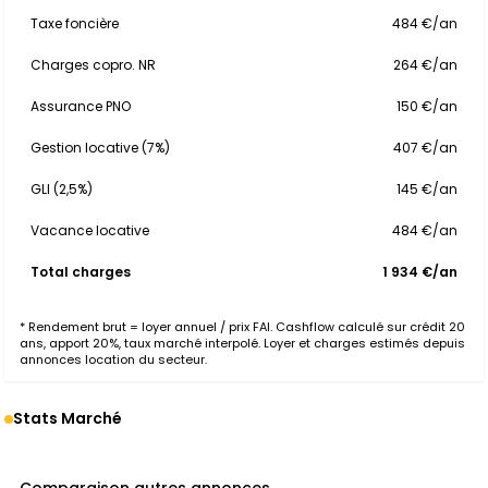
Taxe foncière
484 €/an
Charges copro. NR
264 €/an
Assurance PNO
150 €/an
Gestion locative (7%)
407 €/an
GLI (2,5%)
145 €/an
Vacance locative
484 €/an
Total charges
1 934 €/an
* Rendement brut = loyer annuel / prix FAI. Cashflow calculé sur crédit 20
ans, apport 20%, taux marché interpolé. Loyer et charges estimés depuis
annonces location du secteur.
Stats Marché