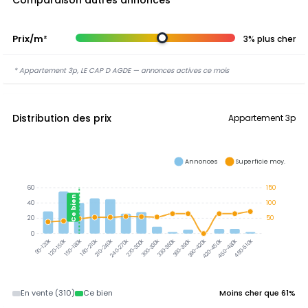
Comparaison autres annonces
Prix/m²
3% plus cher
* Appartement 3p, LE CAP D AGDE — annonces actives ce mois
Distribution des prix
Appartement 3p
Annonces
Superficie moy.
60
150
Ce bien
40
100
20
50
0
120-150k
150-180k
180-210k
210-240k
240-270k
270-300k
300-330k
330-360k
360-390k
390-420k
420-450k
450-480k
480-510k
90-120k
En vente (310)
Ce bien
Moins cher que 61%