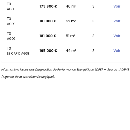
T3
179 900 €
46 m²
3
Voir
AGDE
T3
181 000 €
52 m²
3
Voir
AGDE
T3
181 000 €
51 m²
3
Voir
AGDE
T3
165 000 €
44 m²
3
Voir
LE CAP D AGDE
Informations issues des Diagnostics de Performance Énergétique (DPE) — Source : ADEME
(Agence de la Transition Écologique).