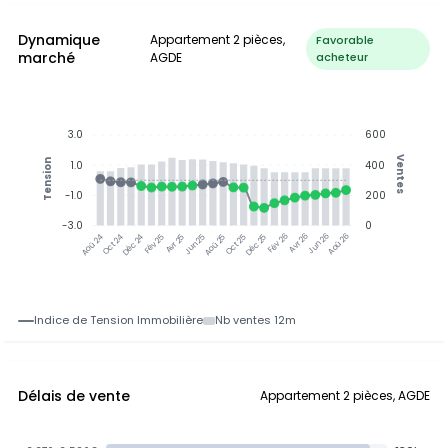
Dynamique
Appartement 2 pièces,
Favorable
marché
AGDE
acheteur
3.0
600
Ventes
Tension
1.0
400
-1.0
200
-3.0
0
Oct 24
Déc 24
Fév 25
Avr 25
Aoû 25
Oct 25
Déc 25
Fév 26
Jun 26
Aoû 26
Aoû 24
Jun 25
Avr 26
Indice de Tension Immobilière
Nb ventes 12m
Délais de vente
Appartement 2 pièces, AGDE