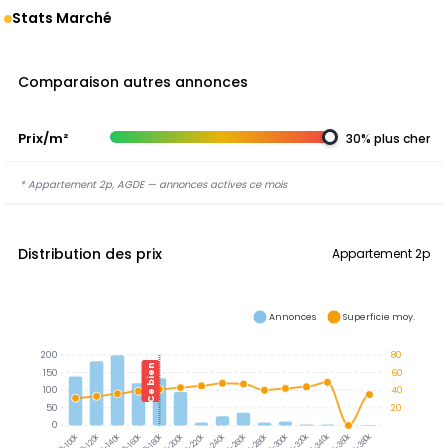
Stats Marché
Comparaison autres annonces
Prix/m²
30% plus cher
* Appartement 2p, AGDE — annonces actives ce mois
Distribution des prix
Appartement 2p
Annonces
Superficie moy.
200
80
Ce bien
150
60
100
40
50
20
0
300-320k
320-340k
340-360k
360-380k
100-120k
120-140k
140-160k
160-180k
180-200k
200-220k
220-240k
240-260k
260-280k
280-300k
80-100k