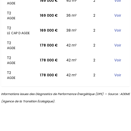
169 000 €
40 m²
2
Voir
AGDE
T2
169 000 €
36 m²
2
Voir
AGDE
T2
169 000 €
38 m²
2
Voir
LE CAP D AGDE
T2
178 000 €
42 m²
2
Voir
AGDE
T2
178 000 €
42 m²
2
Voir
AGDE
T2
178 000 €
42 m²
2
Voir
AGDE
Informations issues des Diagnostics de Performance Énergétique (DPE) — Source : ADEME
(Agence de la Transition Écologique).