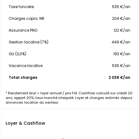
Taxe foncière
535 €/an
Charges copro. NR
204 €/an
Assurance PNO
122 €/an
Gestion locative (7%)
449 €/an
GLI (3,0%)
193 €/an
Vacance locative
535 €/an
Total charges
2 038 €/an
* Rendement brut = loyer annuel / prix FAI. Cashflow calculé sur crédit 20
ans, apport 20%, taux marché interpolé. Loyer et charges estimés depuis
annonces location du secteur.
Loyer & Cashflow