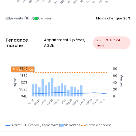
En vente (1018)
Ce bien
Moins cher que 26%
Tendance
Appartement 2 pièces,
↘ -0.1% sur 24
marché
AGDE
mois
5342
80
Prix annonce
4860
60
Ventes
€/m²
4378
40
3896
20
3413
0
Nov 24
Jan 25
Mar 25
Mai 25
Jul 25
Sep 25
Nov 25
Jan 26
Mar 26
Mai 26
Jul 26
Sep 24
Prix/m² FAI (vendu, lissé 24m)
Nb ventes
Cette annonce