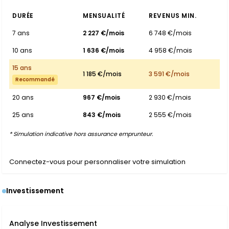
DURÉE
MENSUALITÉ
REVENUS MIN.
7 ans
2 227 €/mois
6 748 €/mois
10 ans
1 636 €/mois
4 958 €/mois
15 ans
1 185 €/mois
3 591 €/mois
Recommandé
20 ans
967 €/mois
2 930 €/mois
25 ans
843 €/mois
2 555 €/mois
* Simulation indicative hors assurance emprunteur.
Connectez-vous pour personnaliser votre simulation
Investissement
Analyse Investissement