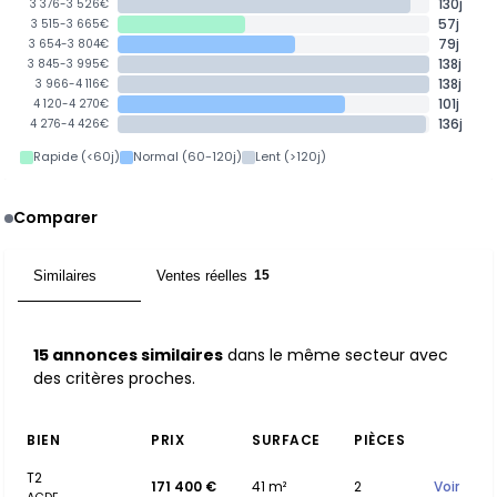
130j
3 376-3 526€
57j
3 515-3 665€
79j
3 654-3 804€
138j
3 845-3 995€
138j
3 966-4 116€
101j
4 120-4 270€
136j
4 276-4 426€
Rapide (<60j)
Normal (60-120j)
Lent (>120j)
Comparer
Similaires
Ventes réelles
15
15
15 annonces similaires
dans le même secteur avec
des critères proches.
BIEN
PRIX
SURFACE
PIÈCES
T2
171 400 €
41 m²
2
Voir