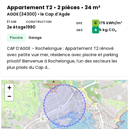
Appartement T2 • 2 pièces • 34 m²
AGDE (34300) • le Cap d'Agde
ÉTAGE
CONSTRUCTION
175 kWh/m²
C
DPE
2e étage
1990
5 kg CO₂
A
GES
Piscine
Garage
CAP D’AGDE – Rochelongue : Appartement T2 rénové
avec petite vue mer, résidence avec piscine et parking
privatif Bienvenue à Rochelongue, l’un des secteurs les
plus prisés du Cap d...
+
−